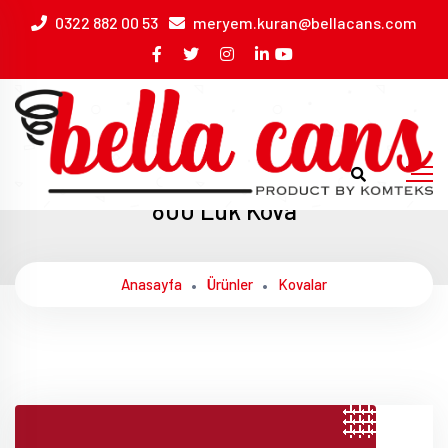
0322 882 00 53
meryem.kuran@bellacans.com
800 Lük Kova
Anasayfa
Ürünler
Kovalar